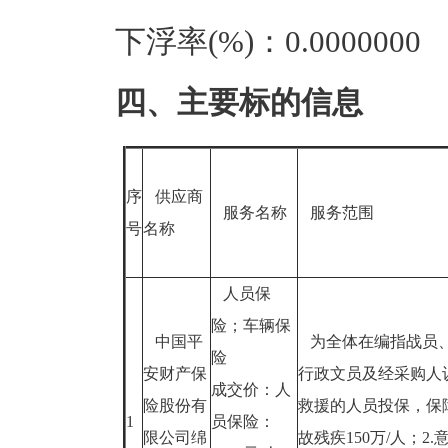
下浮率(%)：0.0000000
四、主要标的信息
序
供应商
服务名称
服务范围
号
名称
人员保
险；车辆保
中国平
为全体在编指战员
险
安财产保
行政文员及经采购人
成交价：人
险股份有
救援的人员投保，保障
1
员保险：
限公司绵
故残疾150万/人；2.