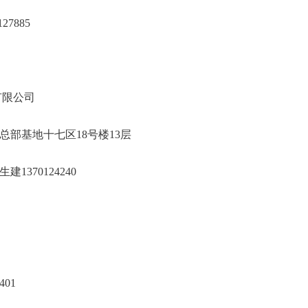
-80127885
经投资咨询有限公司
丰台区总部基地十七区18号楼13层
严、向生建1370124240
01