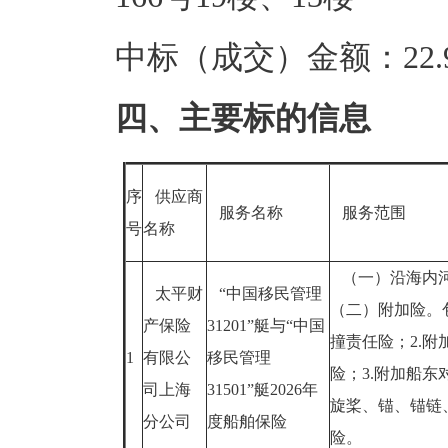
中标（成交）金额：22.9
四、主要标的信息
序
供应商
服务名称
服务范围
号
名称
（一）沿海内河
太平财
“中国移民管理
（二）附加险。
产保险
31201”艇与“中国
撞责任险；2.
1
有限公
移民管理
险；3.附加船东
司上海
31501”艇2026年
旋桨、锚、锚链
分公司
度船舶保险
险。