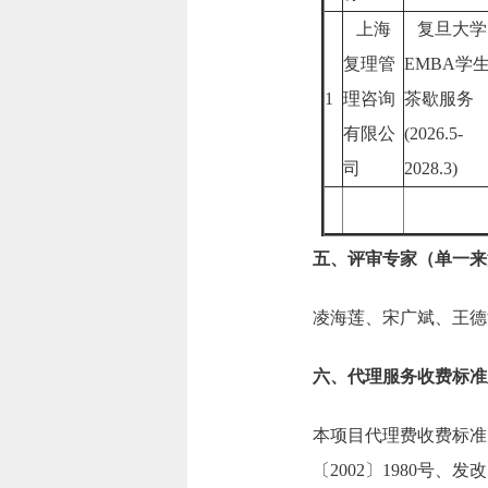
上海
复旦大学
复理管
EMBA学
1
理咨询
茶歇服务
有限公
(2026.5-
司
2028.3)
五、评审专家（单一来
凌海莲、宋广斌、王德
六、代理服务收费标准
本项目代理费收费标准
〔2002〕1980号、