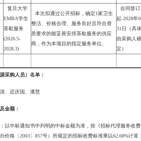
复旦大学
合同签订
本次拟通过公开招标，确定1家卫生
生
EMBA学生
起-2028年
整洁、价格合理、服务良好且符合资
茶歇服务
31日（具
质要求的能妥善安排茶歇服务的供应
(2026.5-
由采购人
商，作为本项目的指定服务单位。
2028.3)
定）
源采购人员）名单：
清、迟庆国、潘慧
及金额：
：以中标通知书中列明的中标金额为准，按《招标代理服务收费
发改办价格〔2003〕857号）所规定的招标收费标准乘以62.68%计算