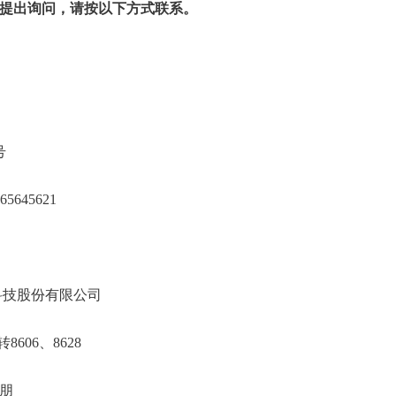
提出询问，请按以下方式联系。
大学
郸路220号
21-65645621
东松医疗科技股份有限公司
3230480转8606、8628
：刘韵、苏文朋