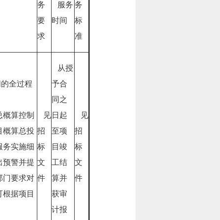
务
服务
务
要
时间
标
求
准
从授
间的全过程
予合
同之
总概算控制
见
日起
见
目概算总投
招
至项
招
服务实施细
标
目竣
标
出预警并提
文
工结
文
部门要求对
件
算并
件
可根据项目
获审
计报