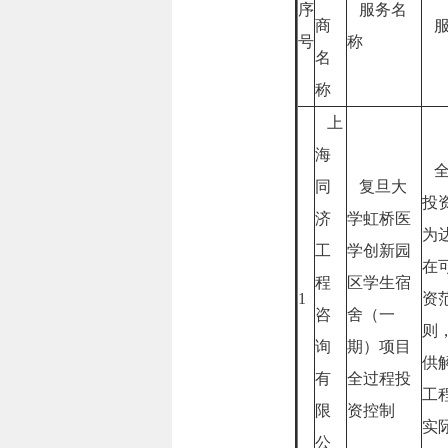
序
服务名
商
服
号
称
名
称
上
海
全
同
复旦大
投
济
学虹桥医
为
工
学创新园
在
程
区学生宿
1
资
咨
舍（一
则
询
期）项目
供
有
全过程投
工
限
资控制
实
公