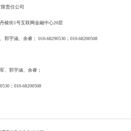
方国际招标有限责任公司
海淀区丹棱街1号互联网金融中心20层
、郭宇涵、余睿； 010-68290530；010-682
军、郭宇涵、余睿；
30；010-68200508