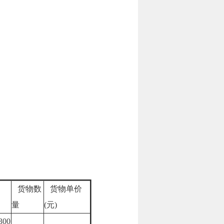
货物数
货物单价
量
(元)
300