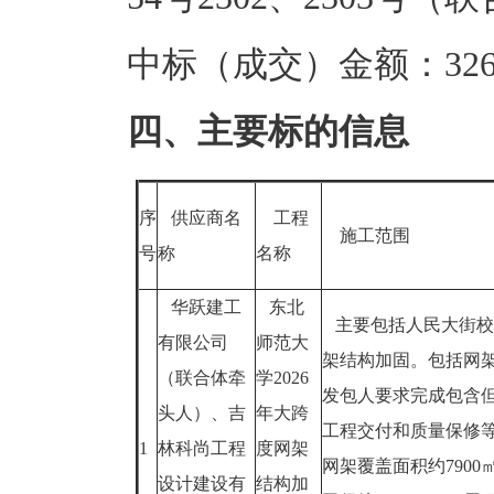
中标（成交）金额：326.
四、主要标的信息
序
供应商名
工程
施工范围
号
称
名称
华跃建工
东北
主要包括人民大街校
有限公司
师范大
架结构加固。包括网
（联合体牵
学2026
发包人要求完成包含
头人）、吉
年大跨
工程交付和质量保修
1
林科尚工程
度网架
网架覆盖面积约7900
设计建设有
结构加