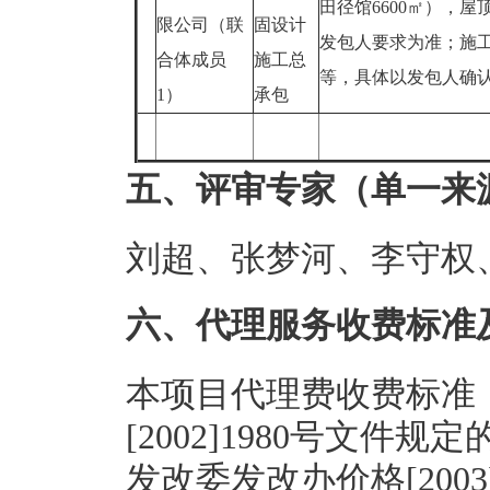
田径馆6600㎡），
限公司（联
固设计
发包人要求为准；施
合体成员
施工总
等，具体以发包人确
1）
承包
五、评审专家（单一来
刘超、张梦河、李守权
六、代理服务收费标准
本项目代理费收费标准
[2002]1980号文
发改委发改办价格[200