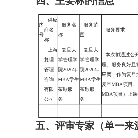
四、主要标的信息
供应
序
服务名
服务范
商名
服务要求
号
称
围
称
上海
复旦大
复旦大
本次拟通过公开
复理
学管理学
学管理学
理、服务良好且
管理
院2026年
院2026年
1
应商，作为复旦大
咨询
MBA学生
MBA学生
复旦MBA项目、M
有限
茶歇服
茶歇服
MBA项目）上
公司
务
务
五、评审专家（单一来