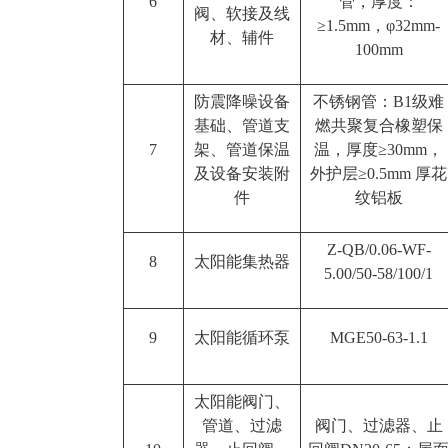
6
管，厚度：
阀、软接及线
≥1.5mm，φ32mm-
材、辅件
100mm
防震降噪设备
不锈钢管：B1级难
基础、管道支
燃共聚复合橡塑保
7
架、管道保温
温，厚度≥30mm，
及设备安装附
外护层≥0.5mm 厚花
件
纹铝板
Z-QB/0.06-WF-
8
太阳能集热器
5.00/50-58/100/1
9
太阳能循环泵
MGE50-63-1.1
太阳能阀门、
管道、过滤
阀门、过滤器、止