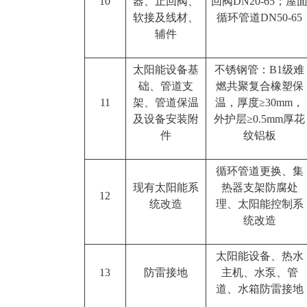
10
器、止回阀、
回阀DN20-65；屋
软接及线材、
循环管道DN50-65
辅件
太阳能设备基
不锈钢管：B1级难
础、管道支
燃共聚复合橡塑保
11
架、管道保温
温，厚度≥30mm，
及设备安装附
外护层≥0.5mm厚花
件
纹铝板
循环管道更换、集
现有太阳能系
热器支架防腐处
12
统改造
理、太阳能控制系
统改造
太阳能设备、热水
13
防雷接地
主机、水泵、管
道、水箱防雷接地