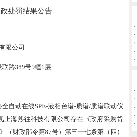
行政处罚结果公告
有限公司
景联路
389
号
9
幢
1
层
路全自动在线
SPE-
液相色谱
-
质谱
/
质谱联动仪
现
上海熙往科技有限公司
存在《政府采购货
》（财政部令第
87
号）第三十七条第（四）