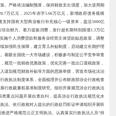
政策。
严格依法编制预算，保持财政支出强度，加大逆周期
.7万亿元，2025年赤字5.66万亿元，新增政府债务规模
别国债支持国有大型商业银行补充核心一级资本，盘活5000亿
方综合财力。
着力提振消费，发行超长期特别国债1.3万亿
出台实施个人消费贷款和服务业经营主体贷款贴息政策，调整
持续加强民生保障，
建立育儿补贴制度，启动建立长期护理
境。
着眼全国统一大市场建设，积极参与制定公平竞争审查
伐，规范一批税收优惠政策，优化完善一批出口退税政策，
深入谋划规范财政补贴等方面的思路举措，营造市场化法治
全行政执法制度体系，全面梳理并公布财政部涉企行政检查
开展行政裁量权基准制度研究。组织开展规范涉企行政执法
四类重点问题开展自查自纠，提高涉企行政执法规范化水
明执法。
依行政相对人提出的行政处罚听证申请组织开展听
面推进严格规范公正文明执法。认真落实行政执法人员“持