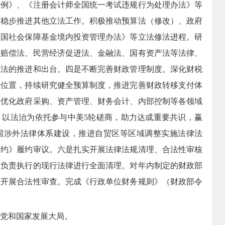
条例》、《注册会计师全国统一考试违规行为处理办法》等
是稳步推进其他立法工作。
积极推动预算法
（修改）
、
政府
全国社会保障基金境内投资管理办法》等立法修法进程。
研
家赔偿法、民营经济促进法、金融法、国有资产法等法律、
立法的推进和出台。
四是不断完善财政管理制度。
深化财税
出位置，持续研究健全预算制度，推进完善财政转移支付体
断优化政府采购、资产管理、财务会计、内部控制等各领域
。
以法治为依托参与中美5轮磋商，助力达成重要共识，赢
国涉外法律体系建设，推进自贸区等区域调整实施法律法
公约》履约审议。
六是扎实开展法律法规清理、合法性审核
或负责执行的现行法律进行全面清理。
对年内制定的财政部
径开展合法性审查。
完成《行政单位财务规则》（财政部令
党和国家发展大局。