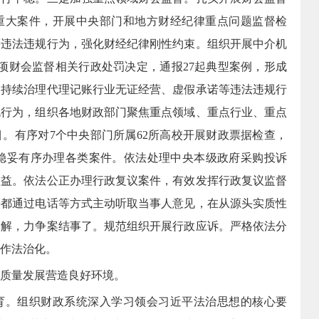
重大案件，
开展中央部门和地方财经纪律重点问题监督检
等违法违规行为，强化财经纪律刚性约束。组织开展中介机
8项财会监督相关行政处罚决定
，通报27起典型案例，形成
。
持续治理代理记账行业无证经营、虚假承诺等违法违规行
规行为
，组织
各地财政部门聚焦重点领域、重点行业、重点
。有序对7个中央部门所属62所高校开展财政票据检查，
稳妥有序办理各类案件。
依法处理中央本级政府采购投诉
权益。
依法公正办理行政复议案件
，有效发挥行政复议监督
件都通过电话等方式主动听取当事人意见，在从源头实质性
调解，力争案结事了。规范
组织开展行政应诉
。严格依法分
作法治化。
质量发展营造良好环境。
育
。
组织财政系统深入学习领会习近平法治思想的核心要