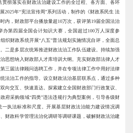
法贯彻落实在财政法治建设工作的全过程、各方面、各环
2025年“宪法宣传周”系列活动，
制作的《财政系民生 法
时内，财政部平台播放量超10万次，获评第19届全国法治
举办第四届全国会计知识大赛，全国超过100万人深度参
组织财政系统开展“八五”普法规划实施情况自评，全面总
点。
二是多层次统筹推进财政法治工作队伍建设。
持续加强
法治思想纳入财政部人才库培训大纲。充实财政部法律人才
部第三届法律顾问选聘工作，并在专项法律工作中用好法律
系统法治工作的指导。
设立财政法治基层联系点，通过多种
求双向交互、快速直达。
探索建立全国财政部门行政复议、
个政府采购领域“四类”违法违规行为典型案例，
引导
各级财
统一执法标准和尺度。开展基层财政法治能力建设情况调
研、财政科学管理法治化调研等调研课题，破解财政法治建