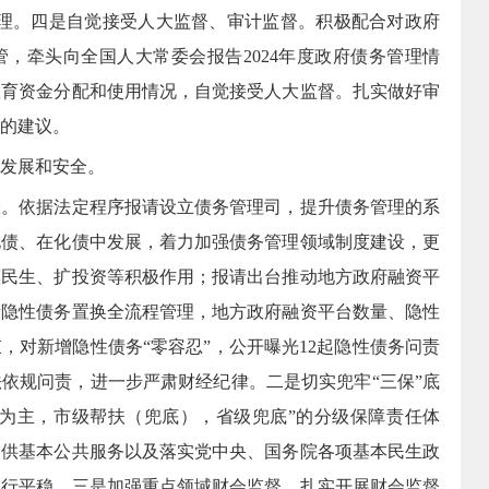
理。
四是自觉接受人大监督、审计监督。
积极配合对政府
，牵头向全国人大常委会报告2024年度政府债务管理情
教育资金分配和使用情况，自觉接受人大监督。
扎实做好审
的建议。
发展和安全。
险
。
依据法定程序报请设立债务管理司，提升债务管理的系
化债、在化债中发展，着力加强债务管理领域制度建设，更
惠民生、扩投资等积极作用；报请出台推动地方政府融资平
量隐性债务置换全流程管理，地方政府融资平台数量、隐性
，对新增隐性债务“零容忍”，公开曝光12起隐性债务问责
法依规问责，进一步严肃财经纪律。
二
是
切实兜牢“三保”底
级为主，市级帮扶（兜底），省级兜底”的分级保障责任体
提供基本公共服务以及落实党中央、国务院各项基本民生政
运行平稳。
三是
加强重点领域财会监督。
扎实开展财会监督