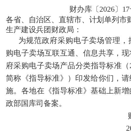
财办库〔
2026
〕
17
各省、自治区、直辖市、计划单列市
生产建设兵团财政局
：
为
规范
政府采购
电子卖场
管理，
购电子卖场互联互通、信息共享，
现
府采购电子卖场产品分类指导标准（
简称
《
指导
标准
》
）
印发给你们，请
施。
各地
在《
指导
标准》基础上
新增
政部
国库司
备案
。
2