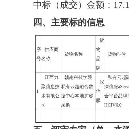
中标（成交）金额：17.1
四、主要标的信息
货
序
供应商
物
货物名称
货物型号
号
名称
品
牌
江西力
赣南科技学院
私有云超融
深
聚信息技
私有云超融合数
深信服aServ
1
信
术有限公
据中心本地扩容
合平台品牌
服
司
采购
HCIV6.0