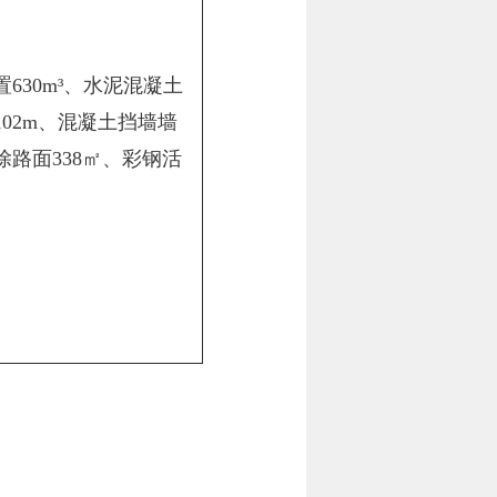
置630m³、水泥混凝土
板102m、混凝土挡墙墙
拆除路面338㎡、彩钢活