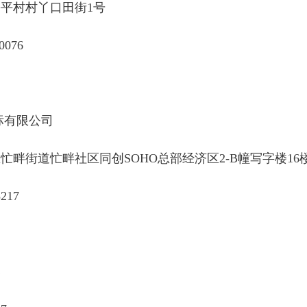
平村村丫口田街1号
076
标有限公司
畔街道忙畔社区同创SOHO总部经济区2-B幢写字楼16楼1
217
春