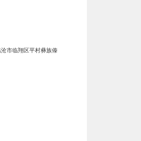
临沧市临翔区平村彝族傣