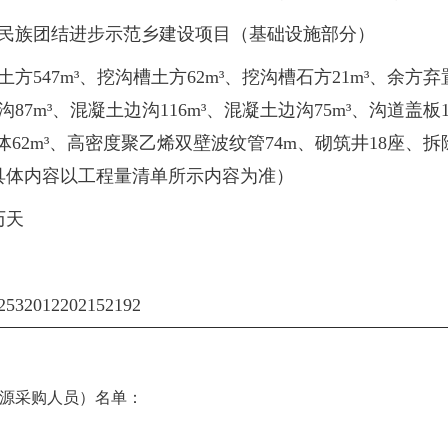
民族团结进步示范乡建设项目（基础设施部分）
方547m³、挖沟槽土方62m³、挖沟槽石方21m³、余方弃
沟87m³、混凝土边沟116m³、混凝土边沟75m³、沟道盖
砖砌体62m³、高密度聚乙烯双壁波纹管74m、砌筑井18座、
（具体内容以工程量清单所示内容为准）
历天
012202152192
源采购人员）名单：