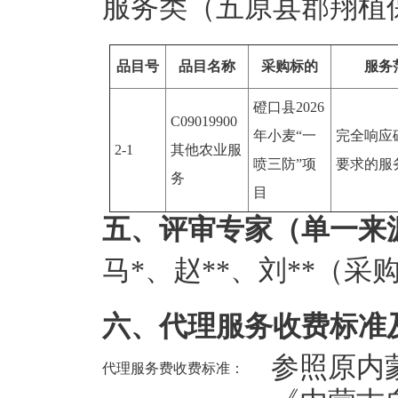
服务类（五原县郡翔植
品目号
品目名称
采购标的
服务
磴口县2026
C09019900
年小麦“一
完全响应
2-1
其他农业服
喷三防”项
要求的服
务
目
五、评审专家（单一来
马*
、
赵**
、
刘**（采
六、代理服务收费标准
参照原内
代理服务费收费标准：