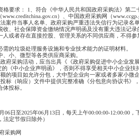
定资格要求：
1、符合《中华人民共和国政府采购法》第二
w.creditchina.gov.cn）、中国政府采购网（www.ccgp
违法案件当事人名单、政府采购严重违法失信行为记录名
税收、社会保障资金缴纳情况声明函及没有重大违法记录
一人或者存在直接控股、管理关系的不同供应商，不得参
必需的垃圾处理服务设施和专业技术能力的证明材料。
中、小、微型等各类供应商采购。
政府采购活动，应当出具《《政府采购促进中小企业发展
号）规定的《中小企业声明函》，否则不得享受相关中小企业
份额的项目如允许分包，大中型企业向一家或者多家小微
在投标（响应）文件中提供完整准确《分包意向协议书》
合体投标。
6月06日
至
2025年06月13日
，每天上午
00:00:00-12:00:00
，
，法定节假日除外）
府采购网