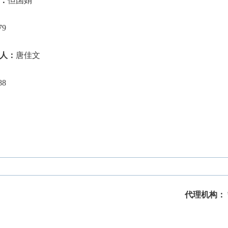
：
但国娟
79
人：
唐佳文
88
代理机构：