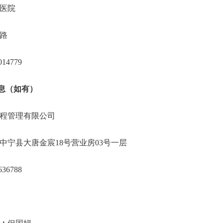
医院
路
014779
信息（如有）
程管理有限公司
中宁县大唐金宸18号营业房03号一层
636788