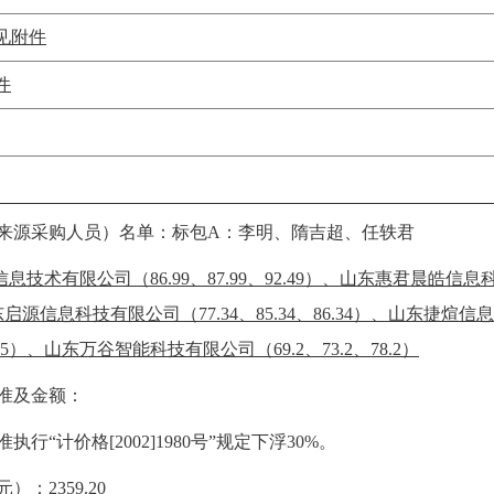
见附件
件
来源采购人员）名单：
标包A：李明、隋吉超、任轶君
技术有限公司（86.99、87.99、92.49）、山东惠君晨皓信息科
、山东启源信息科技有限公司（77.34、85.34、86.34）、山东捷煊
79.55）、山东万谷智能科技有限公司（69.2、73.2、78.2）
准及金额：
执行“计价格[2002]1980号”规定下浮30%。
元）：
2359.20