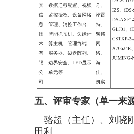
DS-2CD7
实
数据迁移配置、视频
舟、
IZS、iDS
信
监控授权、设备网络
泽雷
DS-AXF1
息
管理、消控工作台、
特、
GLJ01、i
技
智能抓拍机、边缘计
聚铭
CSTXP-2-
术
算主机、管理终端、
网
A70624R
有
服务器、磁盘阵列、
络、
JUMING
限
边界安全、LED显示
海
公
单元等
佳、
司
凯实
五、评审专家（单一来
骆超（主任）、刘晓
田利