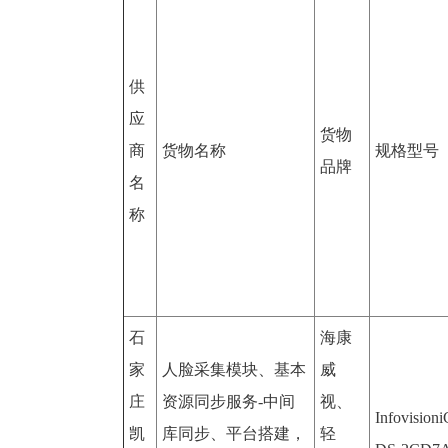
供
应
货物
商
货物名称
规格型号
品牌
名
称
石
海康
家
人脸采集模块、基本
威
庄
资源同步服务-中间
视、
Infovision
凯
库同步、平台搭建，
轻