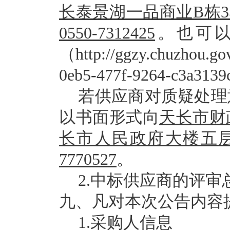
长泰景湖一品商业
B
栋
0550-7312425
。也可
（
http://ggzy.chuzhou.g
0eb5-477f-9264-c3a313
若供应商对质疑处理
以书面形式向
天长市财
长市人民政府大楼五
7770527
。
2.中标供应商的评审
九、凡对本次公告内容
1.采购人信息