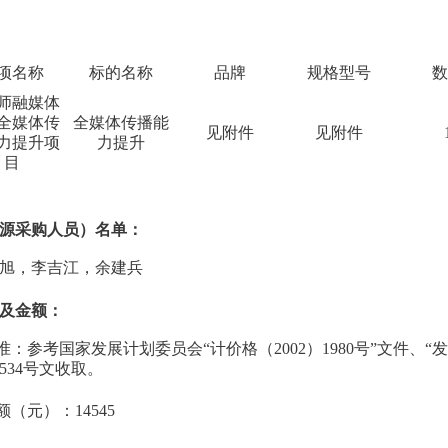
项名称
标的名称
品牌
规格型号
数
师融媒体
全媒体传
全媒体传播能
见附件
见附件
力提升项
力提升
目
源采购人员）名单：
旭，李吉江，余建兵
及金额：
准：
参考国家发展计划委员会“计价格（2002）1980号”文件、“发改办
534号文收取。
金额（元）：
14545