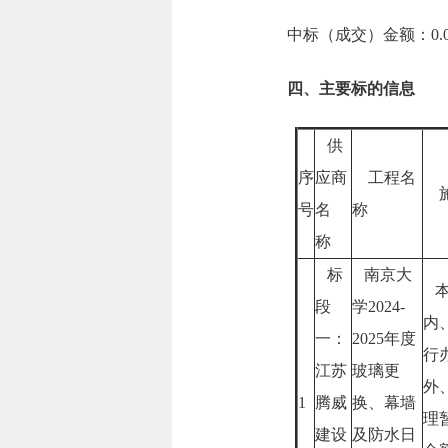
中标（成交）金额：0.0
四、主要标的信息
供
序
应商
工程名
施
号
名
称
称
标
南京大
本
段
学2024-
内
一：
2025年度
行
江苏
玻璃更
外
1
腾威
换、幕墙
理
建设
及防水日