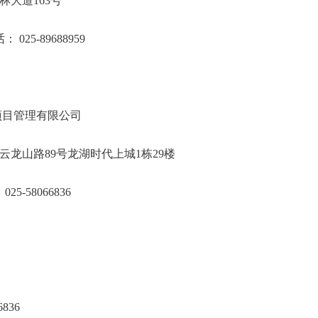
霞区仙林大道163号
话： 025-89688959
江城工程项目管理有限公司
建邺区云龙山路89号龙湖时代上城1栋29楼
电 话：025-58066836
836