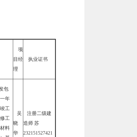
项
目经
执业证书
理
发包
一年
竣工
吴
注册二级建
修工
晓
造师 苏
材料
华
232151527421