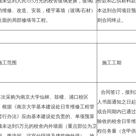
额未达到人民币5万元的校舍玻璃更换，玻璃门
价款和乙供材料款
的维修、改造、安装，楼宇幕墙（玻璃/石材）
本达到合同项目预
立面的局部修缮等工程。
则合同终止。
工范围
施工工期
合同签订，接到
次采购为南京大学仙林、鼓楼、浦口校区
人书面通知之日起
、根据《南京大学基本建设处日常维修工程管
或合同期内已通过
暂行办法》应由基本建设处负责的、单项预算
验收的校舍日常维
额未达到5万元的校舍内外墙面（重点部位为卫
程任务量（含甲供
间、盥洗间、浴室分隔墙及建筑物外墙）、地