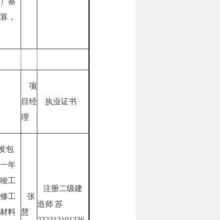
）基
算，
项
目经
执业证书
理
发包
一年
竣工
注册二级建
修工
张
造师 苏
材料
慧
232212101236