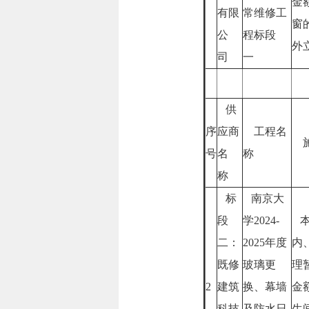
金
有限
常维修工
窗
公
程标段
外
司
一
供
序
应商
工程名
施
号
名
称
称
标
南京大
段
学2024-
本
二：
2025年度
内
既修
玻璃更
理
2
建筑
换、幕墙
金
科技
及防水日
生