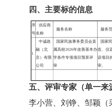
四、主要标的信息
序
供应商
服务名称
服务
号
名称
中诚政
国家民族事务委员会直
国家民
融（北
属高校2026年改善基本办
造、仪
1
京）有限
学条件专项项目预算评
设项目
公司
审
审。
五、评审专家（单一来
李小营、刘铮、邹颖（