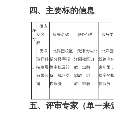
四、主要标的信息
供应
序
商名
服务名称
服务范围
服务
号
称
天津
北洋园校区
天津大学北
北洋园
瑞祥科
部分楼宇报
洋园校区51
线路老
1
技发展
警主机及设
教、52教、
废年限
有限公
备、线路更
53教、54
楼宇的
司
换服务
教、55教
换服务
五、评审专家（单一来