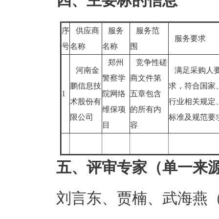
四、主要标的信息
序
供应商
服务
服务范
服务要求
号
名称
名称
围
郑州
竞争性磋
河南金
满足采购人
警察学
商文件第
鹏信息技
求，符合国家
1
院网络
五章包含
术股份有
行业相关规定
维保项
的所有内
限公司
标准及规范要
目
容
五、评审专家（单一来
刘言东、贾楠、武海燕