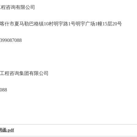
中标城乡工程咨询有限公司
地区喀什市夏马勒巴格镇10村明宇路1号明宇广场
士、17399087088
工程咨询集团有限公司
88
函.pdf