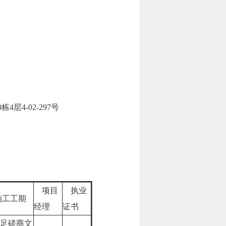
4-02-297号
项目
执业
工工期
经理
证书
足磋商文