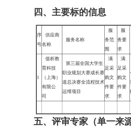
四、主要标的信息
服
服
序
供应商
服务名称
务范
务要
号
名称
围
求
值析教
满
满
第三届全国大学生
育科技
足采
足采
职业规划大赛成长赛
1
（上海）
购文
购文
道总决赛全流程技术
有限公
件要
件要
运维项目
司
求
求
五、评审专家（单一来