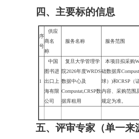
四、主要标的信息
供应
序
商名
服务名称
服务范围
号
称
中国
复旦大学管理学
本项目拟采购W
图书进
院2026年度WRDS
础数据库Compustat
1
出口上
数据中心及
球）)和CRSP
海有限
Compustat,CRSP数
内容、采购范围
公司
据库租用
规定为准。
五、评审专家（单一来