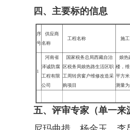
四、主要标的信息
序
供应商
工程名称
施工
号
名称
河南省
国家税务总局西藏自治
娘热路
泽诚防腐
区税务局娘热路生活区职
楼，维
1
工程有限
工周转房窗户维修改造采
平方米
公司
购项目
测量
五、评审专家（单一来
尼玛曲措、杨金玉、李