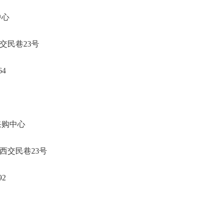
大信息中心
城区西交民巷23号
3095064
国人大机关采购中心
市西城区西交民巷23号
0-63094892