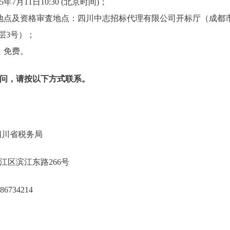
年7月11日10:30 (北京时间)；
地点及资格审査地点：四川中志招标代理有限公司开标厅（成都市
6层3号）；
：免费。
问，请按以下方式联系。
务总局四川省税务局
都市锦江区滨江东路266号
28-86734214