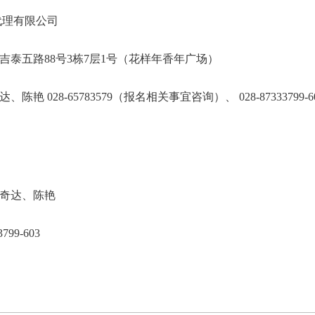
川中志招标代理有限公司
高新区吉泰五路88号3栋7层1号（花样年香年
艳 028-65783579（报名相关事宜咨询）、 028-8733379
询）
奇达、陈艳
99-603