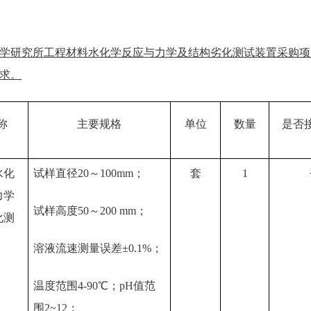
学研究所工程材料水化学反应与力学及结构劣化测试装置采购项
求。
称
主要规格
单位
数量
是否
水化
试样直径20～100mm；
套
1
力学
试样高度50～200 mm；
化测
溶液流速测量误差±0.1%；
温度范围4-90℃；pH值范
围2~12；