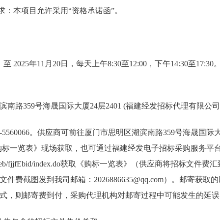
要求：本项目允许采用“资格承诺函”。
 至 2025年11月20日，每天上午8:30至12:00，下午14:30至1
南路359号海晟国际大厦24层2401 (福建经发招标代理有限公司
-5560066。供应商可前往厦门市思明区湖滨南路359号海晟国际大
购标一览表》现场获取，也可通过福建经发电子招标采购服务平
ebid.cn/hyweb/fjjfEbid/index.do获取《购标一览表》（供应商
件费截图发到我司邮箱：2026886635@qq.com）。邮寄获
式，则邮寄费到付，采购代理机构对邮寄过程中可能发生的延误