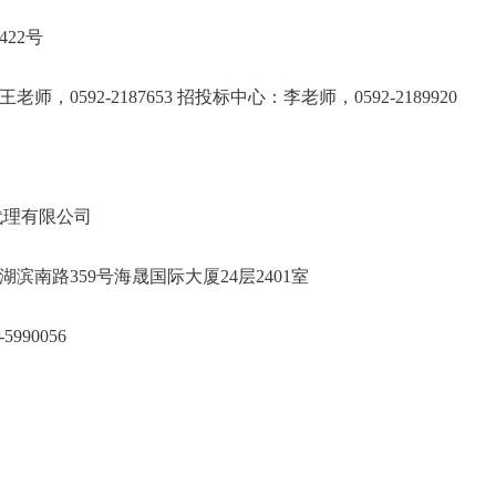
思明南路422号
老师，0592-2187653 招投标中心：李老师，0592-21
建经发招标代理有限公司
明区湖滨南路359号海晟国际大厦24层240
倩0592-5990056