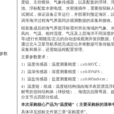
度链、主控模块、气象传感器，以及配套的浮球、
池、浮标配套水密电缆、水密接插件，需要按招标
试测试，保证设备正常运行，并部署到预定海区，
涡等海洋过程海气界面同步观测数据的采集和接收
组装集成后的海气界面浮标需对所在海域的气象、水
风向、气温、相对湿度、气压及上层海洋不同深度
等)进行长期随流/定点的自动连续观测并发回数据
通过北斗卫星导航系统完成定位并将数据可靠传输
采集和展示，还需能远程配置管理。
参数
主要参数要求：
1）温度传感器：温度测量精度：≤±0.005℃；
2）温深传感器：深度测量精度：≤±0.05%FS；
3）温盐传感器：盐度测量精度：≤±0.005mS/cm；
4）温度链：组成：温度链结构须由海洋表层漂流浮
耐弯折扭转结构体（球铰链）、海缆抗拉限弯器、
分支节点四部分组成。
本次采购核心产品为“温度链”（
主要采购标的清单
具体详见招标文件第三章“采购需求”。