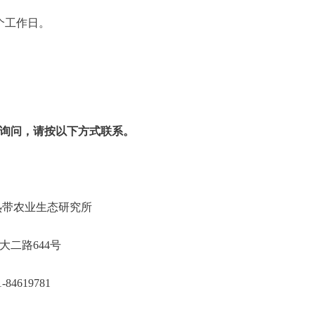
个工作日。
询问，请按以下方式联系。
院亚热带农业生态研究所
蓉区远大二路644号
731-84619781