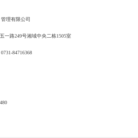
军融创项目管理有限公司
芙蓉区五一路249号湘域中央二栋1505室
刘伟 0731-84716368
80