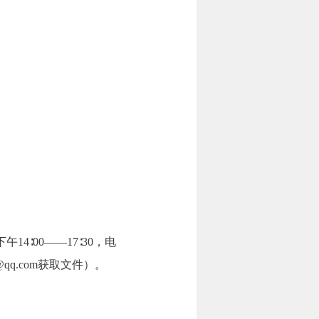
午14∶00——17∶30，电
q.com获取文件）。