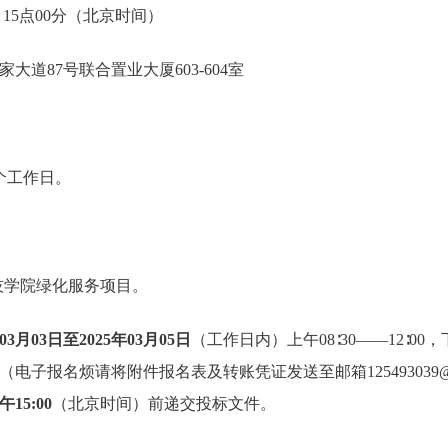
日 15点00分（北京时间）
大道87号联合置业大厦603-604室
个工作日。
技学院绿化服务项目。
年03月03日至2025年03月05日
（工作日内）上午08∶30——12∶00，下
电子报名烦请将附件报名表及转账凭证发送至邮箱125493039@q
午
15
:
00
（北京时间）前递交投标文件。