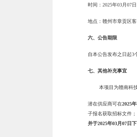
时间：2025年03月07
地点：赣州市章贡区客家
六、公告期限
自本公告发布之日起3
七、其他补充事宜
本项目为赣南科
潜在供应商可在
2025
子报名获取招标文件；（
并于202
5
年
03
月
07
日
下