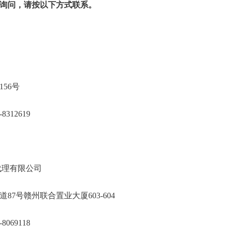
询问，请按以下方式联系。
技学院
客家大道156号
97-8312619
州康成招标代理有限公司
家大道87号赣州联合置业大厦603-604
士0797-8069118