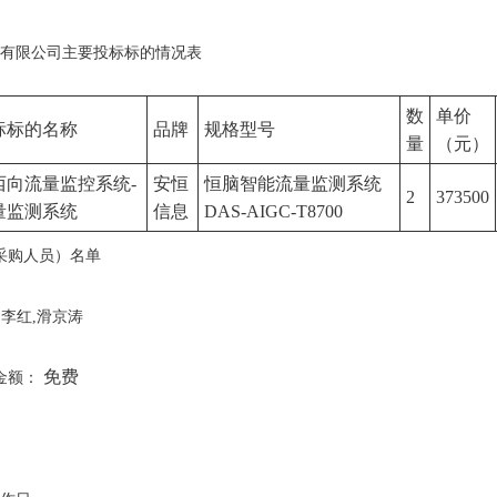
展有限公司主要投标标的情况表
数
单价
标标的名称
品牌
规格型号
量
（元）
西向流量监控系统-
安恒
恒脑智能流量监测系统
2
373500
量监测系统
信息
DAS-AIGC-T8700
采购人员）名单
,李红,滑京涛
免费
金额：