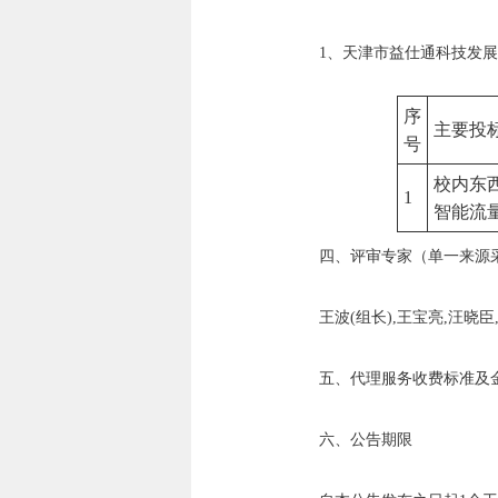
1、天津市益仕通科技发
序
主要投
号
校内东
1
智能流
四、评审专家（单一来源
王波(组长),王宝亮,汪晓臣
五、代理服务收费标准及
六、公告期限