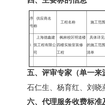
四、主要标的信息
序
供应商名
工程名称
施工范
号
称
上海德鑫建
枫林校区明道楼
具体详见
1
筑工程有限公
四楼实验室装修
的施工范
司
工程
清单
五、评审专家（单一来
石仁生、杨育红、刘晓
六、代理服务收费标准