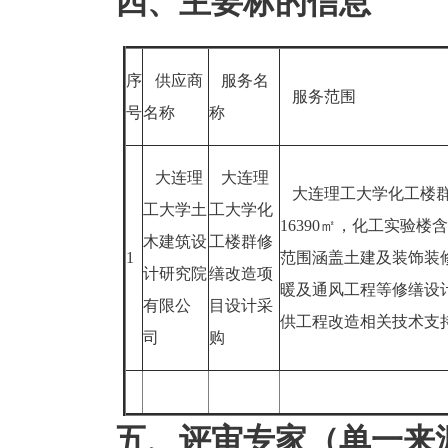
四、主要标的信息
序
供应商
服务名
服务范围
号
名称
称
大连理
大连理
大连理工大学化工楼群始
工大学土
工大学化
16390㎡，化工实验楼
木建筑设
工楼群修
1
范围涵盖土建及装饰装
计研究院
缮改造项
暖及通风工程等修缮设
有限公
目设计采
供工程改造相关技术支
司
购
五、评审专家（单一来