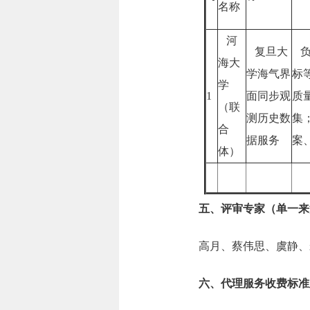
名称
河
复旦大
负
海大
学海气界
标
学
1
面同步观
质
（联
测历史数
集
合
据服务
案
体）
五、评审专家（单一来
高月、蔡伟思、虞静、
六、代理服务收费标准