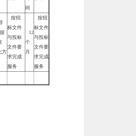
间
按招
按招
浮
标文件
标文件
据
12
与投标
与投标
据
个
文件要
文件要
化方
月
求完成
求完成
服务
服务