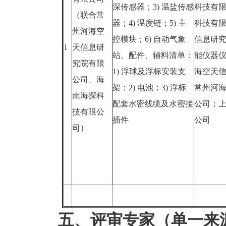
深传感器；3) 温盐传感
科技有
（联合常
器；4) 温度链；5) 主
科技有
州河海空
控模块；6) 自动气象
信息研
1
天信息研
站。配件、辅料清单：
能仪器
究院有限
1) 浮球及浮标安装支
海空天
公司、海
架；2) 电池；3) 浮标
常州河
南海探科
配套水密线缆及水密接
公司；
技有限公
插件
公司
司）
五、评审专家（单一来