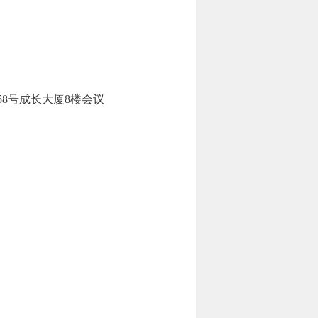
段58号成长大厦8楼会议