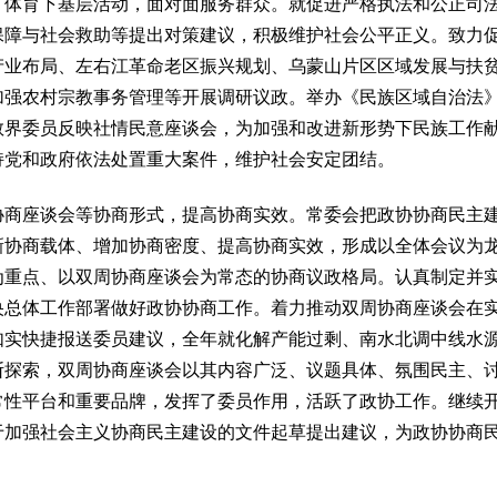
、体育下基层活动，面对面服务群众。就促进严格执法和公正司
保障与社会救助等提出对策建议，积极维护社会公平正义。致力
产业布局、左右江革命老区振兴规划、乌蒙山片区区域发展与扶
加强农村宗教事务管理等开展调研议政。举办《民族区域自治法》
教界委员反映社情民意座谈会，为加强和改进新形势下民族工作
持党和政府依法处置重大案件，维护社会安定团结。
座谈会等协商形式，提高协商实效。常委会把政协协商民主建
新协商载体、增加协商密度、提高协商实效，形成以全体会议为
为重点、以双周协商座谈会为常态的协商议政格局。认真制定并
央总体工作部署做好政协协商工作。着力推动双周协商座谈会在
如实快捷报送委员建议，全年就化解产能过剩、南水北调中线水源
断探索，双周协商座谈会以其内容广泛、议题具体、氛围民主、
常性平台和重要品牌，发挥了委员作用，活跃了政协工作。继续
于加强社会主义协商民主建设的文件起草提出建议，为政协协商