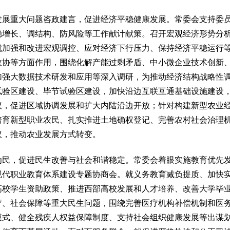
重大问题咨政建言，促进经济平稳健康发展。常委会支持委员
稳增长、调结构、防风险等工作献计献策。召开宏观经济形势分
就加强和改进宏观调控、应对经济下行压力、保持经济平稳运行
政协等方面作用，围绕化解产能过剩矛盾、中小微企业技术创新
加强大数据技术研发和应用等深入调研，为推动经济结构战略性
试验区建设、毕节试验区建设，加快沿边互联互通基础设施建设
议，促进区域协调发展和扩大内陆沿边开放；针对构建新型农业
培育新型职业农民、扎实推进土地确权登记、完善农村社会治理
议，推动农业发展方式转变。
，促进民生改善与社会和谐稳定。常委会着眼实施教育优先发
现代职业教育体系建设专题协商会。就义务教育减负提质、加快
高校学生资助政策、推进西部高校发展和人才培养、改善大学毕
疗、社会保障等重大民生问题，围绕完善医疗机构补偿机制和医
模式、健全残疾人权益保障制度、支持社会组织健康发展等出谋