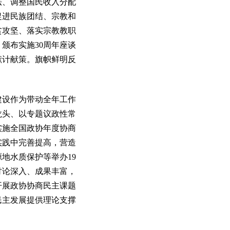
法、调整国民收入分配
促进民族团结、宗教和
贫攻坚、落实宗教教职
颁布实施30周年座谈
献计献策。旗帜鲜明反
设作为带动全年工作
龙头、以专题议政性常
实施全国政协年度协商
实践中完善提高，营造
地水质保护等举办19
讨论深入、成果丰富，
开展政协协商民主课题
民主发展提供理论支撑