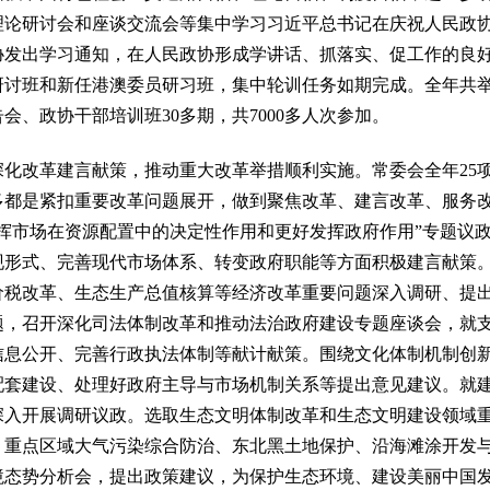
理论研讨会和座谈交流会等集中学习习近平总书记在庆祝人民政协
协发出学习通知，在人民政协形成学讲话、抓落实、促工作的良
研讨班和新任港澳委员研习班，集中轮训任务如期完成。全年共
会、政协干部培训班30多期，共7000多人次参加。
改革建言献策，推动重大改革举措顺利实施。常委会全年25项
多都是紧扣重要改革问题展开，做到聚焦改革、建言改革、服务
发挥市场在资源配置中的决定性作用和更好发挥政府作用”专题议
现形式、完善现代市场体系、转变政府职能等方面积极建言献策
价税改革、生态生产总值核算等经济改革重要问题深入调研、提
题，召开深化司法体制改革和推动法治政府建设专题座谈会，就
信息公开、完善行政执法体制等献计献策。围绕文化体制机制创
配套建设、处理好政府主导与市场机制关系等提出意见建议。就
深入开展调研议政。选取生态文明体制改革和生态文明建设领域
、重点区域大气污染综合防治、东北黑土地保护、沿海滩涂开发
境态势分析会，提出政策建议，为保护生态环境、建设美丽中国