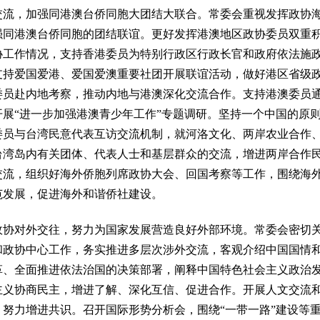
，加强同港澳台侨同胞大团结大联合。常委会重视发挥政协海
强同港澳台侨同胞的团结联谊。更好发挥港澳地区政协委员双重
协工作情况，支持香港委员为特别行政区行政长官和政府依法施
支持爱国爱港、爱国爱澳重要社团开展联谊活动，做好港区省级
委员赴内地考察，推动内地与港澳深化交流合作。支持港澳委员
开展“进一步加强港澳青少年工作”专题调研。坚持一个中国的原
委员与台湾民意代表互访交流机制，就河洛文化、两岸农业合作
台湾岛内有关团体、代表人士和基层群众的交流，增进两岸合作
交流，组织好海外侨胞列席政协大会、回国考察等工作，围绕海
范发展，促进海外和谐侨社建设。
对外交往，努力为国家发展营造良好外部环境。常委会密切关
和政协中心工作，务实推进多层次涉外交流，客观介绍中国国情
革、全面推进依法治国的决策部署，阐释中国特色社会主义政治
主义协商民主，增进了解、深化互信、促进合作。开展人文交流
、努力增进共识。召开国际形势分析会，围绕“一带一路”建设等