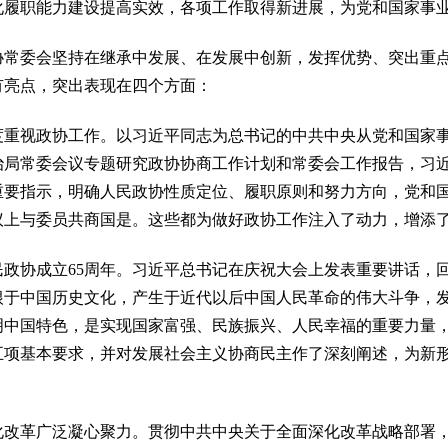
化履职能力建设提高实效，各项工作取得新进展，为党和国家事
委会坚持在继承中发展、在发展中创新，发挥优势、突出重点
有亮点，突出表现在四个方面：
视政协工作。以习近平同志为总书记的中共中央从党和国家事
治局常委会议专题研究政协协商工作计划和常委会工作报告，习
重要指示，明确人民政协性质定位、履职原则和努力方向，党和
议上与委员共商国是。这些都为做好政协工作注入了动力，增添
协成立65周年。习近平总书记在庆祝大会上发表重要讲话，
根于中国历史文化，产生于近代以后中国人民革命的伟大斗争，
明中国特色，是实现国家富强、民族振兴、人民幸福的重要力量
五项基本要求，并对发展社会主义协商民主作了深刻阐述，为新
革广泛凝心聚力。贯彻中共中央关于全面深化改革战略部署，