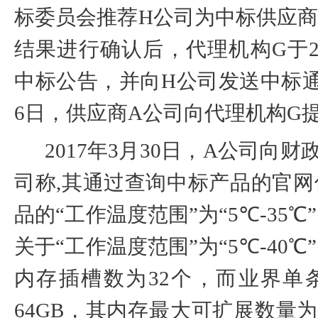
标委员会推荐
H
公司为中标供应
结果进行确认后，代理机构
G
于
中标公告，并向
H
公司发送中标
6
日，供应商
A
公司向代理机构
G
2017
年
3
月
30
日，
A
公司向财
司称
,
其通过查询中标产品的官网
品的“工作温度范围”为“
5
℃
-35
℃
关于“工作温度范围”为“
5
℃
-40
℃
内存插槽数为
32
个，而业界单
64GB
，其内存最大可扩展数量