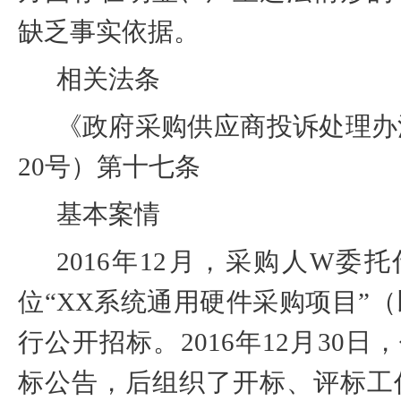
缺乏事实依据。
相关法条
《政府采购供应商投诉处理办
20
号）第十七条
基本案情
2016
年
12
月，采购人
W
委托
位“
XX
系统通用硬件采购项目”
行公开招标。
2016
年
12
月
30
日，
标公告，后组织了开标、评标工