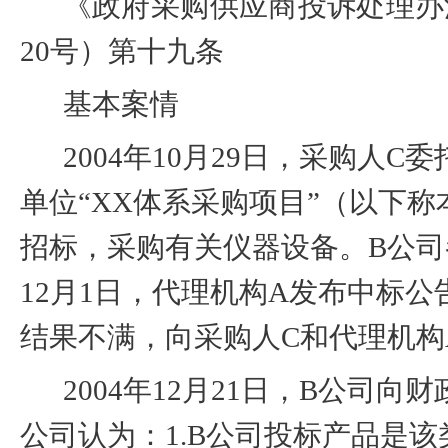
《政府采购供应商投诉处理办
20
号）第十九条
基本案情
2004
年
10
月
29
日，采购人
C
委
单位“
XX
体系采购项目”（以下称
招标，采购有关仪器设备。
B
公司
12
月
1
日，代理机构
A
发布中标公
结果不满，向采购人
C
和代理机构
2004
年
12
月
21
日，
B
公司向财
公司认为：
1.B
公司投标产品是该