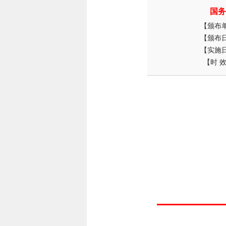
国务
【颁布
【颁布
【实施
【时 效