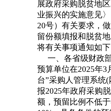
展政府采购脱贫地区
业振兴的实施意见
〉
20
号
）有关要求，做
留份额填报和脱贫地
将有关事项通知如下
一、
各
省级财政
预算单位
在
2025
年
3
台”采购人管理系统(
报202
5
年政府采购脱
额
，预留比例
不低于