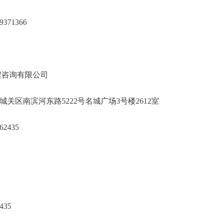
8119371366
千智汇工程咨询有限公司
州市城关区南滨河东路5222号名城广场3号楼2
19219362435
35