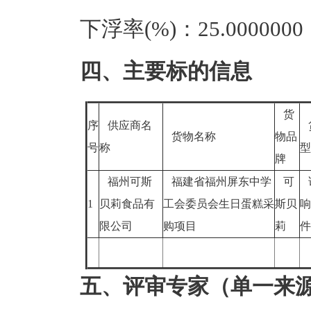
下浮率(%)：25.0000000
四、主要标的信息
货
序
供应商名
货物名称
物品
号
称
牌
福州可斯
福建省福州屏东中学
可
1
贝莉食品有
工会委员会生日蛋糕采
斯贝
响
限公司
购项目
莉
五、评审专家（单一来