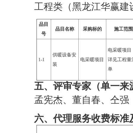
工程类（黑龙江华赢建
品目
品目名称
采购标的
施工范围
号
电采暖项目
供暖设备安
1-1
电采暖项目
详见工程量
装
单
五、评审专家（单一来
孟宪杰
、
董自春
、
仝强
六、代理服务收费标准